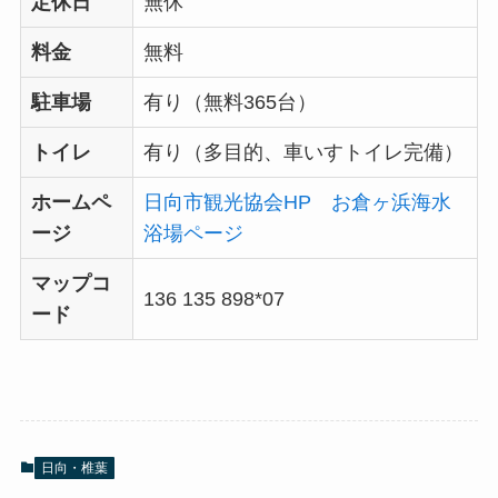
定休日
無休
料金
無料
駐車場
有り（無料365台）
トイレ
有り（多目的、車いすトイレ完備）
ホームペ
日向市観光協会HP お倉ヶ浜海水
ージ
浴場ページ
マップコ
136 135 898*07
ード
日向・椎葉