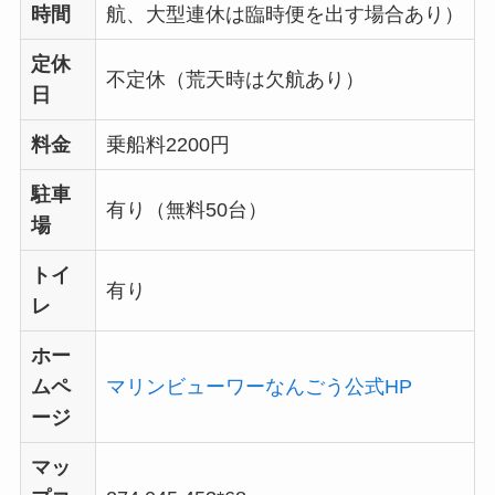
時間
航、大型連休は臨時便を出す場合あり）
定休
不定休（荒天時は欠航あり）
日
料金
乗船料2200円
駐車
有り（無料50台）
場
トイ
有り
レ
ホー
ムペ
マリンビューワーなんごう公式HP
ージ
マッ