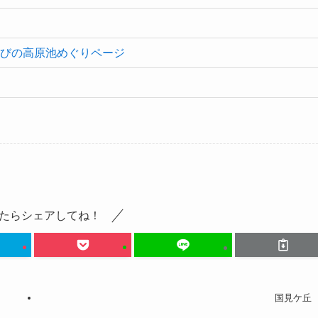
えびの高原池めぐりページ
たらシェアしてね！
国見ケ丘