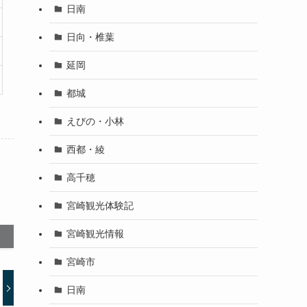
日南
日向・椎葉
延岡
都城
えびの・小林
西都・綾
高千穂
宮崎観光体験記
宮崎観光情報
宮崎市
日南