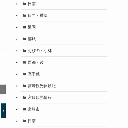
日南
日向・椎葉
延岡
都城
えびの・小林
西都・綾
高千穂
宮崎観光体験記
宮崎観光情報
宮崎市
日南