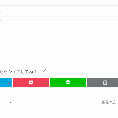
の
7
たらシェアしてね！
国見ケ丘