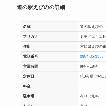
道の駅えびのの詳細
名称
道の駅えびの
フリガナ
ミチノエキエ
住所
宮崎県えびの市永
電話番号
0984-35-3338
営業時間
9時～18時
定休日
第3火曜（祝日
料金
ー
駐車場
有り（無料）