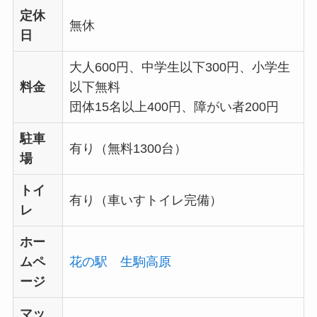
定休
無休
日
大人600円、中学生以下300円、小学生
料金
以下無料
団体15名以上400円、障がい者200円
駐車
有り（無料1300台）
場
トイ
有り（車いすトイレ完備）
レ
ホー
ムペ
花の駅 生駒高原
ージ
マッ