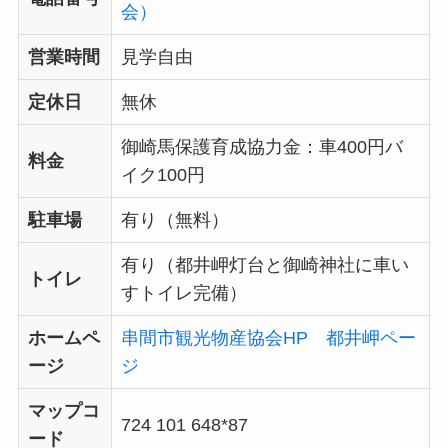
会）
営業時間
見学自由
定休日
無休
御崎馬保護育成協力金：車400円バ
料金
イク100円
駐車場
有り（無料）
有り（都井岬灯台と御崎神社に車い
トイレ
すトイレ完備）
ホームペ
串間市観光物産協会HP 都井岬ペー
ージ
ジ
マップコ
724 101 648*87
ード