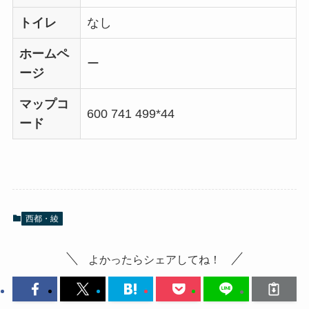
トイレ
なし
ホームペ
ー
ージ
マップコ
600 741 499*44
ード
西都・綾
よかったらシェアしてね！