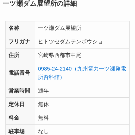
一ツ瀬ダム展望所の詳細
名称
一ツ瀬ダム展望所
フリガナ
ヒトツセダムテンボウショ
住所
宮崎県西都市中尾
0985-24-2140（九州電力一ツ瀬発電
電話番号
所資料館）
営業時間
通年
定休日
無休
料金
無料
駐車場
なし