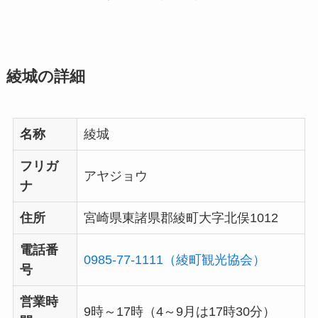
綾城の詳細
名称
綾城
フリガ
アヤジョウ
ナ
住所
宮崎県東諸県郡綾町大字北俣1012
電話番
0985-77-1111（綾町観光協会）
号
営業時
9時～17時（4～9月は17時30分）